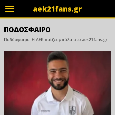
aek21fans.gr
z
ΠΟΔΟΣΦΑΙΡΟ
Ποδόσφαιρο: Η ΑΕΚ παίζει μπάλα στο aek21fans.gr