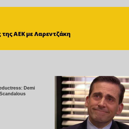
 της ΑΕΚ με Λαρεντζάκη