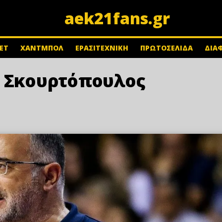
aek21fans.gr
ΕΤ
ΧΑΝΤΜΠΟΛ
ΕΡΑΣΙΤΕΧΝΙΚΗ
ΠΡΩΤΟΣΕΛΙΔΑ
ΔΙΑ
ς Σκουρτόπουλος