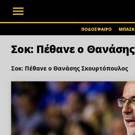
z
ΠΟΔΟΣΦΑΙΡΟ
ΜΠΑΣΚ
Σoκ: Πέθαvε ο Θανάση
Σoκ: Πέθαvε ο Θανάσης Σκουρτόπουλος