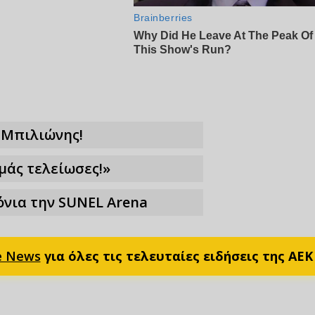
ο Μπιλιώνης!
εμάς τελείωσες!»
ρόνια την SUNEL Arena
e News
για όλες τις τελευταίες ειδήσεις της ΑΕΚ