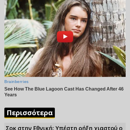
Περισσότερα
Σoκ στην Εθνική: Υπέστη ρήξη χιαστού ο